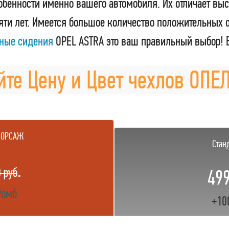
обенности именно вашего автомобиля. Их отличает выс
пяти лет. Имеется большое количество положительных 
ьные сидения
OPEL ASTRA это ваш правильный выбор! 
те Цену и Цвет чехлов ОПЕ
ФОРСАЖ
Стан
.
 руб
499
Ромб
+10