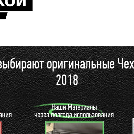
выбирают оригинальные Че
2018
ы
Наши Материалы
вания
через полгода использования