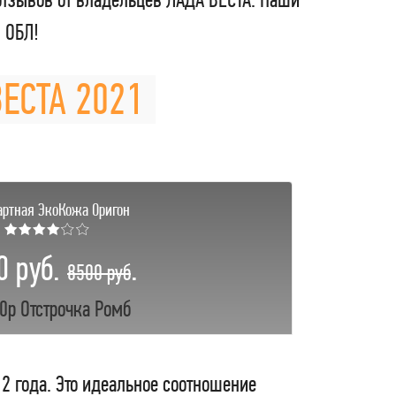
 ОБЛ!
ВЕСТА 2021
артная ЭкоКожа Оригон
★★★★☆☆
0 руб.
.
8500 руб
0р Отстрочка Ромб
 2 года. Это идеальное соотношение